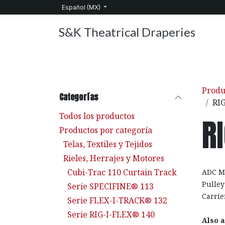
Ir al contenido
Español (MX)
S&K Theatrical Draperies
Inicio
Productos
Sobre nosotros
Servic
Produ
Categorías
RI
Todos los productos
R
Productos por categoría
Telas, Textiles y Tejidos
Rieles, Herrajes y Motores
Cubi-Trac 110 Curtain Track
ADC Mo
Pulley
Serie SPECIFINE® 113
Carrie
Serie FLEX-I-TRACK® 132
Serie RIG-I-FLEX® 140
Also a