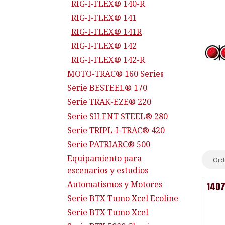
RIG-I-FLEX® 140-R
RIG-I-FLEX® 141
RIG-I-FLEX® 141R
RIG-I-FLEX® 142
RIG-I-FLEX® 142-R
MOTO-TRAC® 160 Series
Serie BESTEEL® 170
Serie TRAK-EZE® 220
Serie SILENT STEEL® 280
Serie TRIPL-I-TRAC® 420
Serie PATRIARC® 500
Equipamiento para
Ord
escenarios y estudios
Automatismos y Motores
1407
Serie BTX Tumo Xcel Ecoline
Serie BTX Tumo Xcel