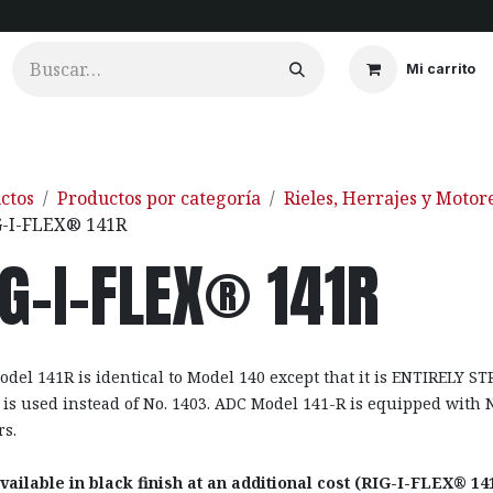
Mi carrito
ios
Cortinados
Clientes
Portfolio
Videos
ctos
Productos por categoría
Rieles, Herrajes y Motor
G-I-FLEX® 141R
IG-I-FLEX® 141R
del 141R is identical to Model 140 except that it is ENTIRELY 
 is used instead of No. 1403. ADC Model 141-R is equipped with 
rs.
vailable in black finish at an additional cost (RIG-I-FLEX® 14