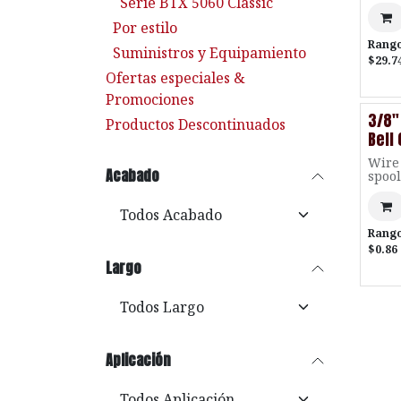
Serie BTX 5060 Classic
Por estilo
Rango
Suministros y Equipamiento
$29.7
Ofertas especiales &
Promociones
3/8"
Productos Descontinuados
Bell
Wire 
Acabado
spool
Rango
$0.86 
Largo
Aplicación