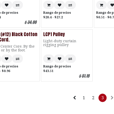
 de precios
Rango de precios
Rango de p
4
$20.4 - $27.2
$0.51 - $0.
$
34.99
 (#12) Black Cotton
LCP1 Pulley
 Cord.
Light-duty curtain
rigging pulley
Center Core. By the
 or by the foot.
 de precios
Rango de precios
- $0.96
$43.51
$
51.19
1
2
3