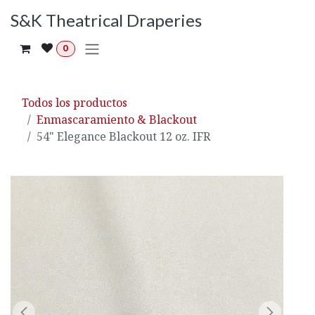
Ir al contenido
S&K Theatrical Draperies
0
Todos los productos
Enmascaramiento & Blackout
54" Elegance Blackout 12 oz. IFR