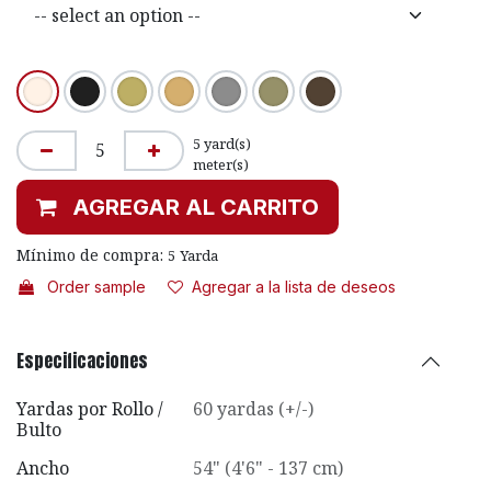
5
yard(s)
meter(s)
AGREGAR AL CARRITO
Mínimo de compra:
5
Yarda
Order sample
Agregar a la lista de deseos
Especificaciones
Yardas por Rollo /
60 yardas (+/-)
Bulto
Ancho
54" (4'6" - 137 cm)