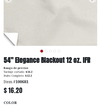
54" Elegance Blackout 12 oz. IFR
Rango de precios
Yardaje cortado:
$16.2
Bulto Completo:
$12.2
Item #
100681
$
16.20
COLOR