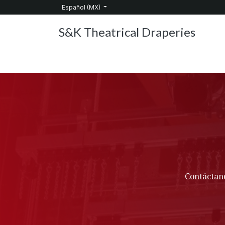
Ir al contenido
Español (MX)
S&K Theatrical Draperies
Inicio
Productos
Sobre nosotros
Servic
Contáctano