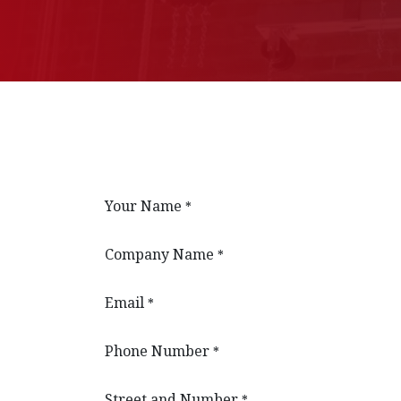
Your Name
*
Company Name
*
Email
*
Phone Number
*
Street and Number
*