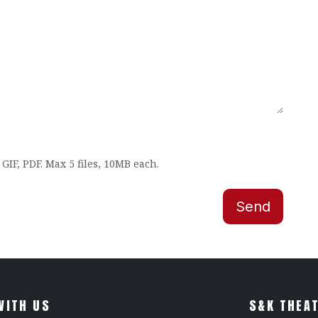
GIF, PDF. Max 5 files, 10MB each.
Send
WITH US
S&K THEAT