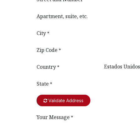
Apartment, suite, etc.
City
*
Zip Code
*
Country
*
State
*
Validate Address
Your Message
*