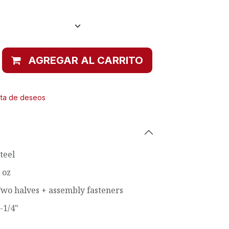
AGREGAR AL CARRITO
ista de deseos
teel
 oz
wo halves + assembly fasteners
-1/4"