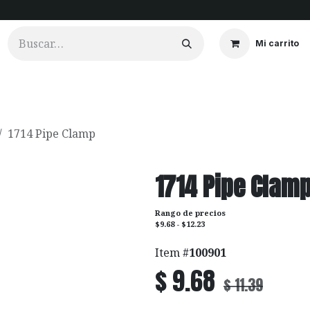
Mi carrito
ios
Cortinados
Clientes
Portfolio
Videos
1714 Pipe Clamp
1714 Pipe Clam
Rango de precios
$9.68 - $12.23
Item #
100901
$
9.68
$
11.39