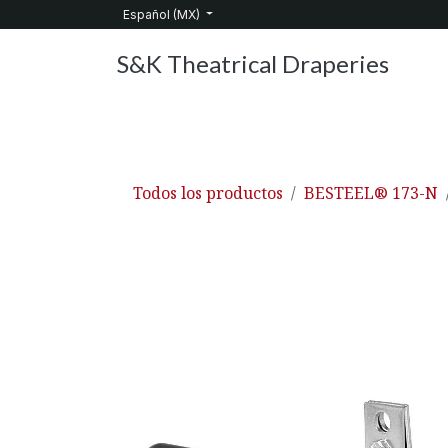
Ir al contenido
Español (MX)
S&K Theatrical Draperies
Inicio
Productos
Sobre nosotros
Servic
Todos los productos
BESTEEL® 173-N