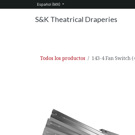
Ir al contenido
Español (MX)
S&K Theatrical Draperies
Inicio
Productos
Sobre nosotros
Servic
Todos los productos
143-4 Fan Switch 