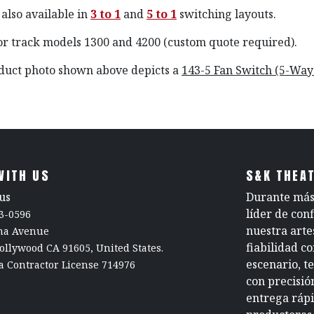
 also available in
3 to 1
and
5 to 1
switching layouts.
for track models 1300 and 4200 (custom quote required).
uct photo shown above depicts a
143-5 Fan Switch (5-Way
WITH US
S&K THEAT
us
Durante más 
líder de con
3-0596
nuestra arte
rna Avenue
fiabilidad c
ollywood CA 91605, United States.
escenario, t
a Contractor License 714976
con precisió
entrega rápi