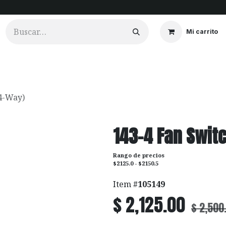
Mi carrito
ios
Cortinados
Clientes
Portfolio
Videos
(4-Way)
143-4 Fan Swit
Rango de precios
$2125.0 - $2150.5
Item #
105149
$
2,125.00
$
2,500