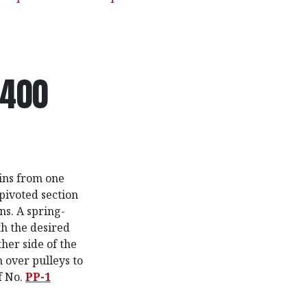
1400
ains from one
pivoted section
ns. A spring-
th the desired
her side of the
 over pulleys to
f No.
PP-1