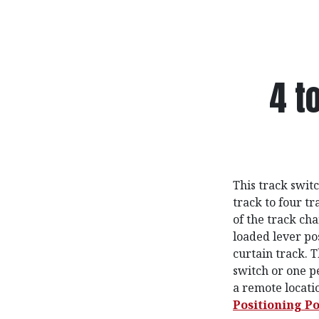
4 t
This track swit
track to four t
of the track ch
loaded lever po
curtain track. 
switch or one p
a remote locati
Positioning Po