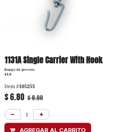
1131A Single Carrier With Hook
Rango de precios
$6.8
Item #
105253
$
6.80
$
8.00
AGREGAR AL CARRITO