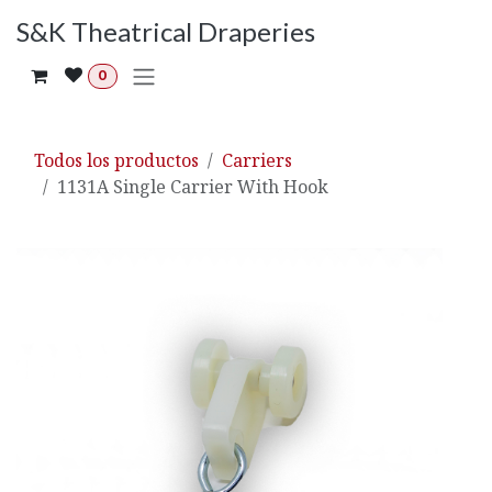
Ir al contenido
S&K Theatrical Draperies
0
Todos los productos
Carriers
1131A Single Carrier With Hook