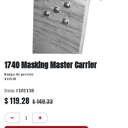
1740 Masking Master Carrier
Rango de precios
$119.28
Item #
101138
$
119.28
$
140.33