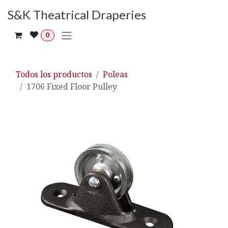
Ir al contenido
S&K Theatrical Draperies
0
Todos los productos
Poleas
1706 Fixed Floor Pulley