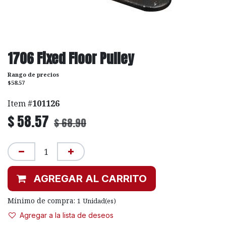
1706 Fixed Floor Pulley
Rango de precios
$58.57
Item #
101126
$
58.57
$
68.90
AGREGAR AL CARRITO
Mínimo de compra:
1
Unidad(es)
Agregar a la lista de deseos