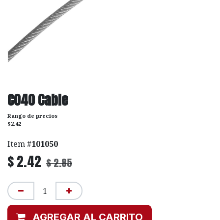
C040 Cable
Rango de precios
$2.42
Item #
101050
$
2.42
$
2.85
AGREGAR AL CARRITO