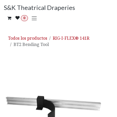
Ir al contenido
S&K Theatrical Draperies
0
Todos los productos
RIG-I-FLEX® 141R
BT2 Bending Tool