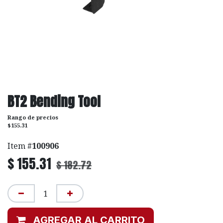
BT2 Bending Tool
Rango de precios
$155.31
Item #
100906
$
155.31
$
182.72
AGREGAR AL CARRITO