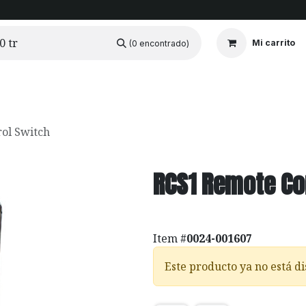
Mi carrito
(0 encontrado)
ios
Cortinados
Clientes
Portfolio
Videos
ol Switch
RCS1 Remote Co
Item #
0024-001607
Este producto ya no está di