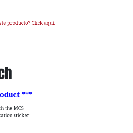
ste producto? Click aquí.
ch
oduct ***
th the MCS
cation sticker