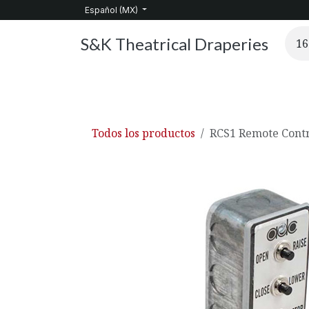
Ir al contenido
Español (MX)
S&K Theatrical Draperies
Inicio
Productos
Sobre nosotros
Servic
Todos los productos
RCS1 Remote Contr