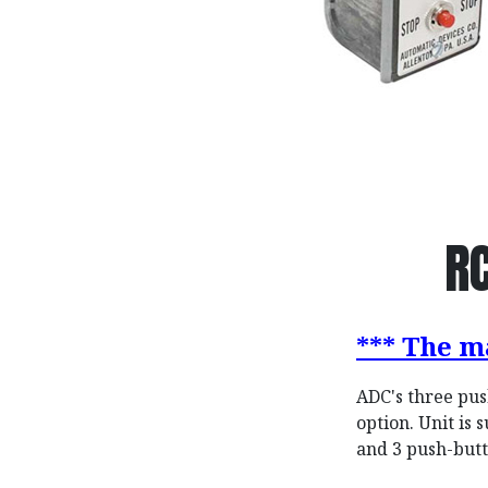
R
*** The m
ADC's three pus
option. Unit is 
and 3 push-but