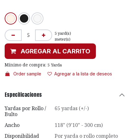
5
yard(s)
meter(s)
AGREGAR AL CARRITO
Mínimo de compra:
5
Yarda
Order sample
Agregar a la lista de deseos
Especificaciones
Yardas por Rollo /
65 yardas (+/-)
Bulto
Ancho
118" (9'10" - 300 cm)
Disponibilidad
Por yarda o rollo completo