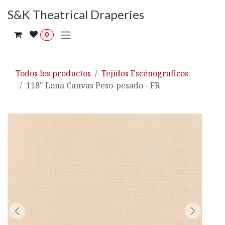
Ir al contenido
S&K Theatrical Draperies
0
Todos los productos
Tejidos Escénograficos
118" Lona Canvas Peso-pesado - FR