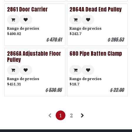
2861 Door Carrier
2864A Dead End Pulley
Rango de precios
Rango de precios
$400.02
$242.7
$
470.61
$
285.53
2866A Adjustable Floor
680 Pipe Batten Clamp
Pulley
Rango de precios
Rango de precios
$451.31
$18.7
$
530.95
$
22.00
1
2