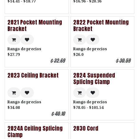
$14.41 - $18.77
$16.96 - $20.36
2821 Pocket Mounting
2822 Pocket Mounting
Bracket
Bracket
Rango de precios
Rango de precios
$27.79
$26.0
$
32.69
$
30.59
2823 Ceiling Bracket
2824 Suspended
Splicing Clamp
Rango de precios
Rango de precios
$34.08
$78.05 - $101.54
$
40.10
2824A Ceiling Splicing
2830 Cord
Clamp