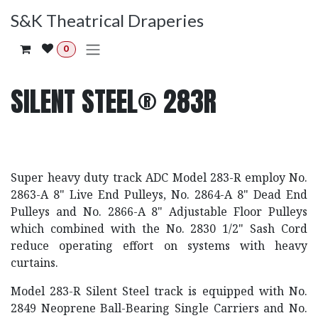
Ir al contenido
S&K Theatrical Draperies
0
SILENT STEEL® 283R
Super heavy duty track ADC Model 283-R employ No.
2863-A 8" Live End Pulleys, No. 2864-A 8" Dead End
Pulleys and No. 2866-A 8" Adjustable Floor Pulleys
which combined with the No. 2830 1/2" Sash Cord
reduce operating effort on systems with heavy
curtains.
Model 283-R Silent Steel track is equipped with No.
2849 Neoprene Ball-Bearing Single Carriers and No.