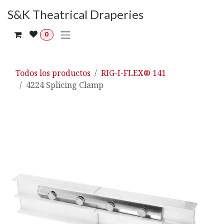
Ir al contenido
S&K Theatrical Draperies
0
Todos los productos
RIG-I-FLEX® 141
4224 Splicing Clamp