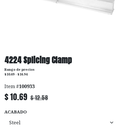
4224 Splicing Clamp
Rango de precios
$10.69 - $16.94
Item #
100933
$
10.69
$
12.58
ACABADO