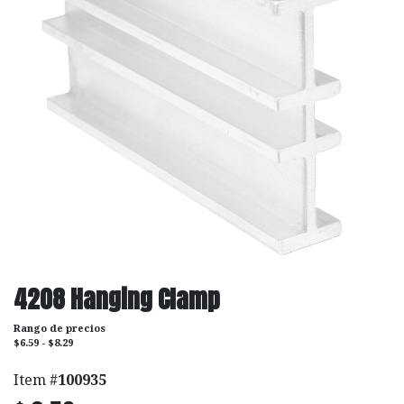
4208 Hanging Clamp
Rango de precios
$6.59 - $8.29
Item #
100935