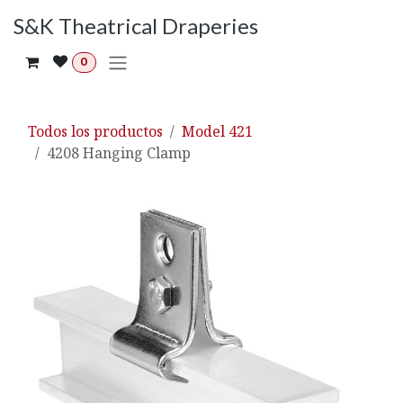
Ir al contenido
S&K Theatrical Draperies
0
Todos los productos
Model 421
4208 Hanging Clamp