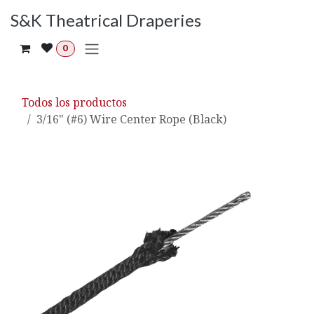
Ir al contenido
S&K Theatrical Draperies
0
Todos los productos
3/16" (#6) Wire Center Rope (Black)