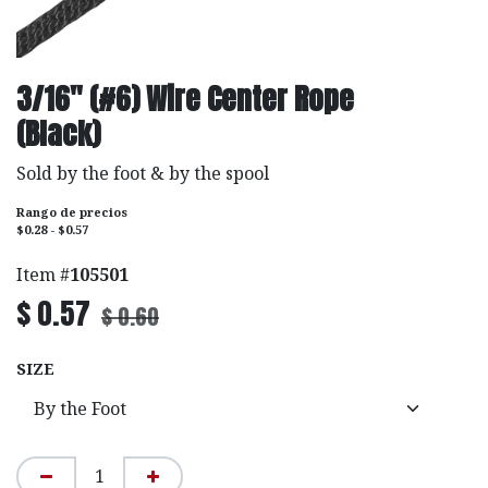
3/16" (#6) Wire Center Rope
(Black)
Sold by the foot & by the spool
Rango de precios
$0.28 - $0.57
Item #
105501
$
0.57
$
0.60
SIZE