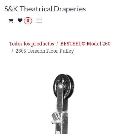
Ir al contenido
S&K Theatrical Draperies
0
Todos los productos
BESTEEL® Model 260
2865 Tension Floor Pulley