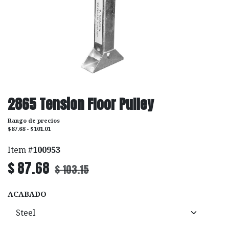
2865 Tension Floor Pulley
Rango de precios
$87.68 - $101.01
Item #
100953
$
87.68
$
103.15
ACABADO