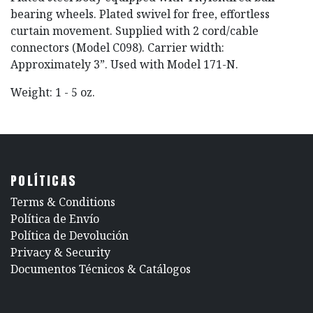
bearing wheels. Plated swivel for free, effortless
curtain movement. Supplied with 2 cord/cable
connectors (Model C098). Carrier width:
Approximately 3”. Used with Model 171-N.
Weight: 1 - 5 oz.
POLÍTICAS
​Terms & Conditions
Política de Envío
Política de Devolución
​Privacy & Security
​Documentos Técnicos & Catálogos