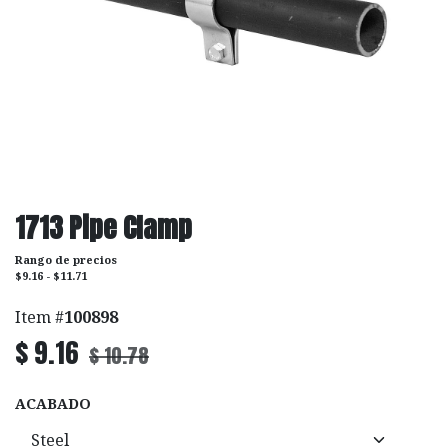
1713 Pipe Clamp
Rango de precios
$9.16 - $11.71
Item #
100898
$
9.16
$
10.78
ACABADO