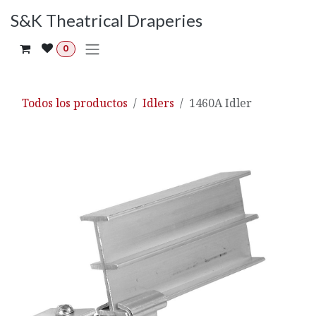
Ir al contenido
S&K Theatrical Draperies
0
Todos los productos
Idlers
1460A Idler