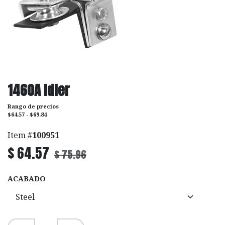
1460A Idler
Rango de precios
$64.57 - $69.84
Item #
100951
$
64.57
$
75.96
ACABADO