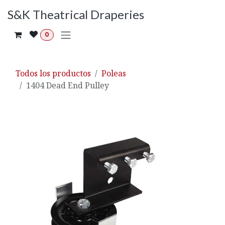
Ir al contenido
S&K Theatrical Draperies
0
Todos los productos
Poleas
1404 Dead End Pulley