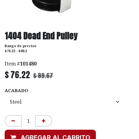
1404 Dead End Pulley
Rango de precios
$76.22 - $88.2
Item #
101480
$
76.22
$
89.67
ACABADO
AGREGAR AL CARRITO