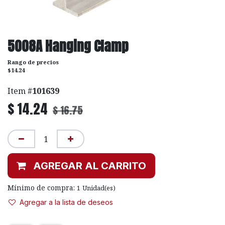
5008A Hanging Clamp
Rango de precios
$14.24
Item #
101639
$
14.24
$
16.75
AGREGAR AL CARRITO
Mínimo de compra:
1
Unidad(es)
Agregar a la lista de deseos