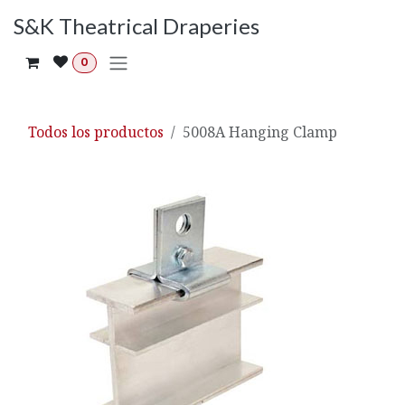
Ir al contenido
S&K Theatrical Draperies
0
Todos los productos
5008A Hanging Clamp