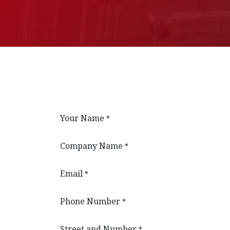
Your Name
*
Company Name
*
Email
*
Phone Number
*
Street and Number
*