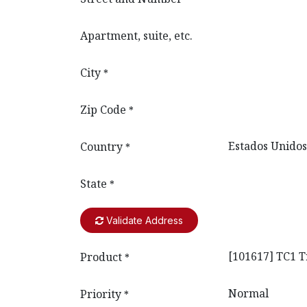
Apartment, suite, etc.
City
*
Zip Code
*
Country
*
State
*
Validate Address
Product
*
Priority
*