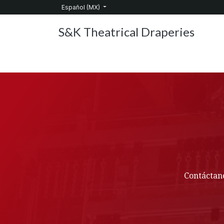
Ir al contenido
Español (MX)
S&K Theatrical Draperies
Inicio
Productos
Sobre nosotros
Servic
Contáctano