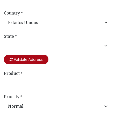
Country
*
State
*
Validate Address
Product
*
Priority
*