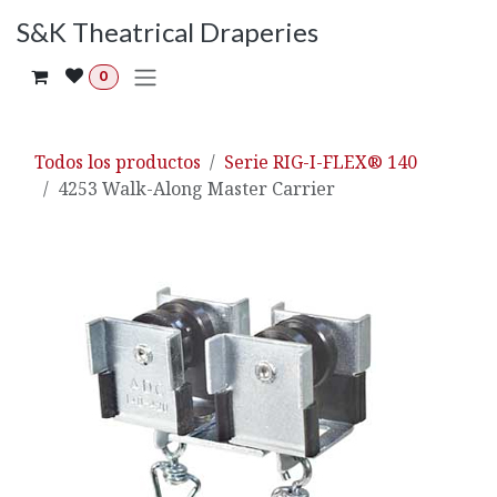
Ir al contenido
S&K Theatrical Draperies
0
Todos los productos
Serie RIG-I-FLEX® 140
4253 Walk-Along Master Carrier