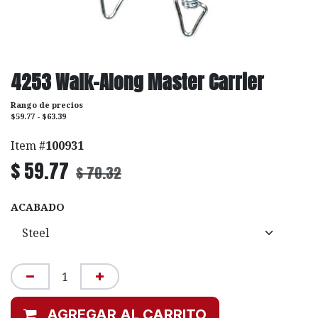
4253 Walk-Along Master Carrier
Rango de precios
$59.77 - $63.39
Item #
100931
$
59.77
$
70.32
ACABADO
AGREGAR AL CARRITO