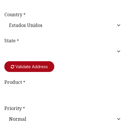
Country
*
State
*
Validate Address
Product
*
Priority
*