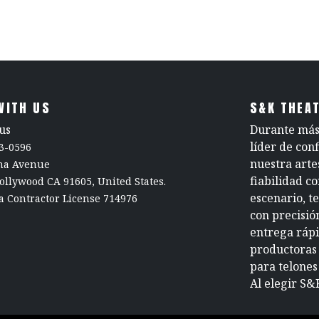
.
WITH US
S&K THEAT
us
Durante más 
líder de con
3-0596
nuestra arte
rna Avenue
fiabilidad c
ollywood CA 91605, United States.
escenario, t
a Contractor License 714976
con precisió
entrega rápi
productoras 
para telones
Al elegir S&K