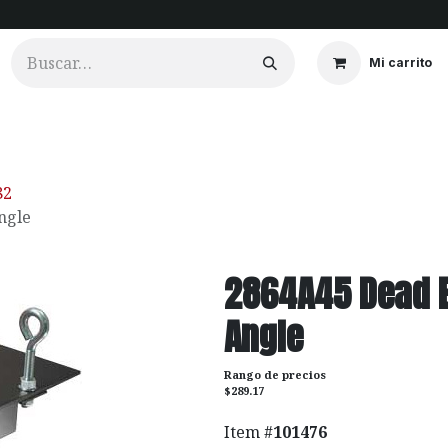
Mi carrito
ios
Cortinados
Clientes
Portfolio
Videos
82
ngle
2864A45 Dead E
Angle
Rango de precios
$289.17
Item #
101476