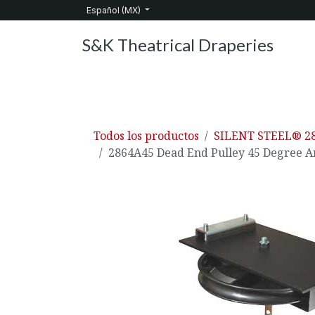
Ir al contenido
Español (MX)
S&K Theatrical Draperies
Inicio
Productos
Sobre nosotros
Servic
Todos los productos
SILENT STEEL® 2
2864A45 Dead End Pulley 45 Degree A