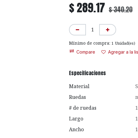
$
289.17
$
340.20
Mínimo de compra:
1
Unidad(es)
Compare
Agregar a la l
Especificaciones
Material
S
Ruedas
n
# de ruedas
1
Largo
1
Ancho
1