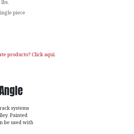
 lbs.
ingle piece
ste producto? Click aquí.
Angle
track systems
ley. Painted
an be used with