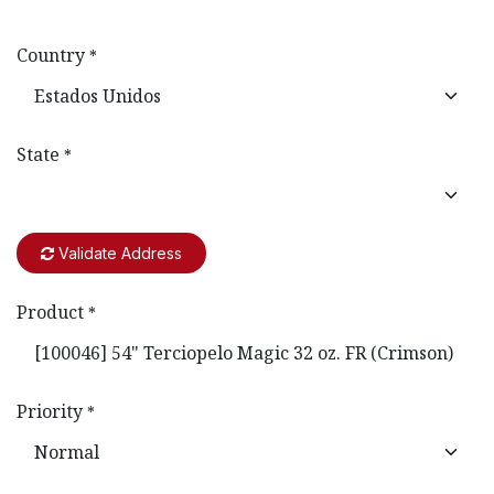
Country
*
State
*
Validate Address
Product
*
Priority
*