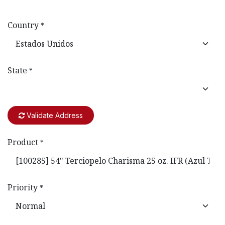
Country
*
State
*
Validate Address
Product
*
Priority
*