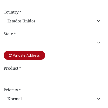
Country
*
State
*
Validate Address
Product
*
Priority
*