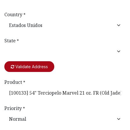
Country
*
State
*
Validate Address
Product
*
Priority
*